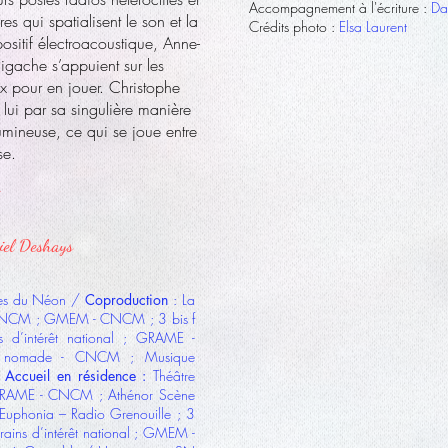
Accompagnement à l'écriture :
Da
es qui spatialisent le son et la
Crédits photo :
Elsa Laurent
ositif électroacoustique, Anne-
 Pigache s’appuient sur les
ux pour en jouer. Christophe
lui par sa singulière manière
 lumineuse, ce qui se joue entre
se.
iel Deshays
ues du Néon /
Coproduction
: La
- CNCM ; GMEM - CNCM ; 3 bis f
s d’intérêt national ; GRAME -
 nomade - CNCM ; Musique
/
Accueil en résidence :
Théâtre
 GRAME - CNCM ; Athénor Scène
phonia – Radio Grenouille ; 3
orains d’intérêt national ; GMEM -