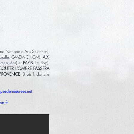
ne Nationale Arts Sciences),
enouille, GMEM-CNCM),
AIX-
mesurées) et
PARIS
(La Pop).
ÉCOUTER L'OMBRE PASSERA
-PROVENCE
(3 bis f, dans le
iquesdemesurees.net
op.fr