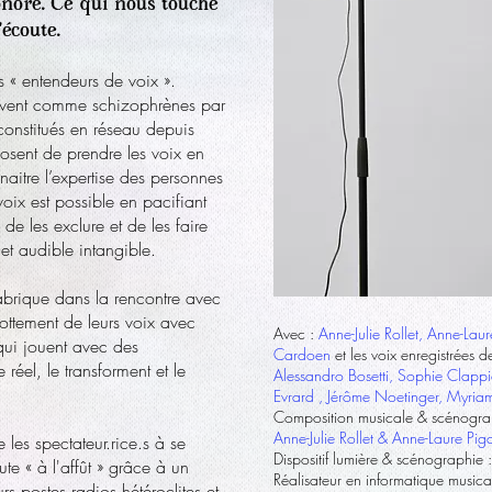
nore.
Ce qui nous touche
'écoute.
 « entendeurs de voix ».
ouvent comme schizophrènes par
t constitués en réseau depuis
osent de prendre les voix en
naitre l’expertise des personnes
oix est possible en pacifiant
 de les exclure et de les faire
 cet audible intangible.
rique dans la rencontre avec
frottement de leurs voix avec
Avec :
Anne-Julie Rollet, Anne-Lau
qui jouent avec des
Cardoen
et les voix enregistrées 
éel, le transforment et le
Alessandro Bosetti, Sophie Clapp
Evrard , Jérôme Noetinger, Myriam
Composition musicale & scénogra
Anne-Julie Rollet & Anne-Laure Pi
es spectateur.rice.s à se
Dispositif lumière & scénographie :
te « à l'affût » grâce à un
Réalisateur en informatique musica
rs postes radios hétéroclites et