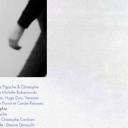
re Pigache
& Christophe
de
Michèle Bokanowski,
ier, Hugo Dury, Vanessa
 Pruvot et Carole Rieussec.
phie
gache
Christophe Cardoen
le :
Etienne Démoulin