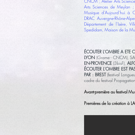
CNCM ; Atelier Arts Scien
Arts Sciences de Meylan 
Musique d’Aujourd’hui à 
DRAC Auvergne-Rhône-Alpes
Département de l’Isère, V
Spedidam, Maison de la Mu
ÉCOUTER L'OMBRE A ETE 
LYON
(Grame - CNCM), SA
EN-PROVENCE
(3bisF),
ALF
ÉCOUTER L'OMBRE EST PA
PAR : BREST
(festival Longu
cadre du festival Propagat
Avant-première au festival M
Premières de la création à 