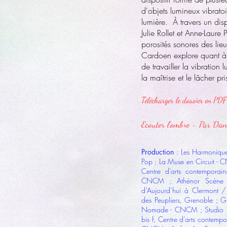
d'objets lumineux vibratoir
lumière. À travers un disp
Julie Rollet et Anne-Laure
porosités sonores des lie
Cardoen explore quant à 
de travailler la vibration
la maîtrise et le lâcher pri
Télécharger le dossier en PDF
Ecouter l'ombre - Par Dan
P
rod
uction
: Les Harmoniq
Pop ; La Muse en Circuit 
Centre d’arts contemporain
CNCM ; Athénor Scène
d’Aujourd’hui à Clermont 
des Peupliers, Grenoble ;
Nomade - CNCM ; Studio Eu
bis f, Centre d’arts contemp