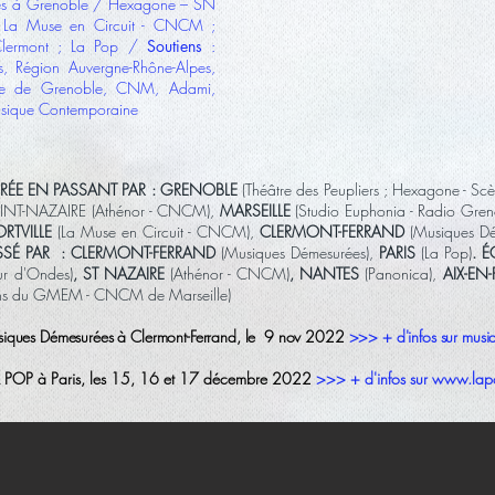
ces à Grenoble / Hexagone – SN
; La Muse en Circuit - CNCM ;
Clermont ; La Pop /
Soutiens
:
, Région Auvergne-Rhône-Alpes,
ille de Grenoble, CNM, Adami,
sique Contemporaine
CRÉE EN PASSANT PAR
:
GRENOBLE
(Théâtre des Peupliers ; Hexagone - Scè
INT-NAZAIRE (Athénor - CNCM),
MARSEILLE
(Studio Euphonia - Radio Gr
ORTVILLE
(La Muse en Circuit - CNCM),
CLERMONT-FERRAND
(Musiques Dé
SSÉ PAR : CLERMONT-FERRAND
(Musiques Démesurées),
PARIS
(La Pop)
. 
eur d'Ondes)
, ST NAZAIRE
(Athénor - CNCM)
, NANTES
(Panonica),
AIX-EN
ions du GMEM - CNCM de Marseille)
usiques Démesurées à Clermont-Ferrand, le 9 nov 2022
>>>
+ d'infos sur mus
LA POP à Paris, les 15, 16 et 17 décembre 2022
>>>
+ d'infos sur www.lap