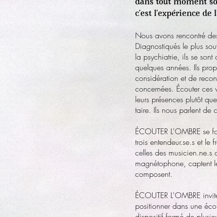
dans tout moment so
c’est l’expérience de l
Nous avons rencontré des
Diagnostiqués le plus s
la psychiatrie, ils se son
quelques années. Ils prop
considération et de recon
concernées. Écouter ces v
leurs présences plutôt que
taire. Ils nous parlent de
ÉCOUTER L'OMBRE se fab
trois entendeur.se.s et le 
celles des musicien.ne.s 
magnétophone, captent le r
composent.
ÉCOUTER L'OMBRE invite l
positionner dans une écou
dispositif formé de plusieu