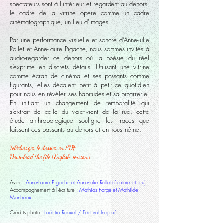
spectateurs sont à l'intérieur et regardent au dehors,
le cadre de la vitrine opère comme un cadre
cinématographique, un lieu d'images.
Par une performance visuelle et sonore d’Anne-Julie
Rollet et Anne-Laure Pigache, nous sommes invités à
audio-regarder ce dehors où la poésie du réel
s’exprime en discrets détails. Utilisant une vitrine
comme écran de cinéma et ses passants comme
figurants, elles décalent petit à petit ce quotidien
pour nous en révéler ses habitudes et sa bizarrerie.
En initiant un changement de temporalité qui
s’extrait de celle du va-et-vient de la rue, cette
étude anthropologique souligne les traces que
laissent ces passants au dehors et en nous-même.
Télécharger le dossier en PDF
Download the file [English version]
Avec :
Anne-Laure Pigache et Anne-Julie Rollet (écriture et jeu)
Accompagnement à l’écriture :
Mathias Forge et Mathilde
Monfreux
Crédits photo :
Laëtitia Rouxel / Festival Inopiné