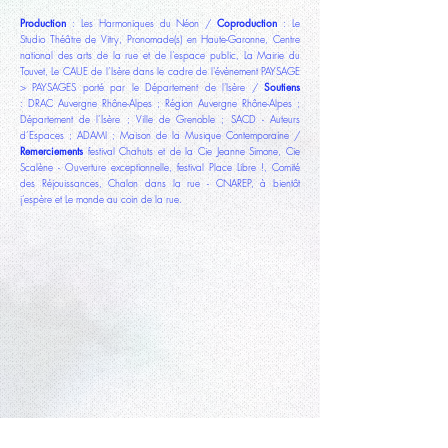
Production
Coproduction
: Les Harmoniques du Néon /
: Le
Studio Théâtre de Vitry, Pronomade(s) en Haute-Garonne, Centre
national des arts de la rue et de l’espace public, La Mairie du
Touvet, Le CAUE de l’Isère dans le cadre de l'évènement PAYSAGE
Soutiens
> PAYSAGES porté par le Département de l'Isère /
:
DRAC Auvergne Rhône-Alpes ; Région Auvergne Rhône-Alpes ;
Département de l’Isère ; Ville de Grenoble ; SACD - Auteurs
d’Espaces ; ADAMI ; Maison de la Musique Contemporaine /
Remerciements
festival Chahuts et de la Cie Jeanne Simone, Cie
Scalène - Ouverture exceptionnelle, festival Place Libre !, Comité
des Réjouissances, Chalon dans la rue - CNAREP, à bientôt
j’espère et Le monde au coin de la rue.
VITRINE
EST PASSÉE & PASSERA PAR : CHALON-SUR-