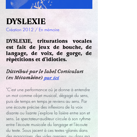
DYSLEXIE
Création 2012 / En mémoire
DYSLEXIE, triturations vocales
est fait de jeux de bouche, de
langage, de voix, de gorge, de
répétitions et d’idioties.
Distribué par le label Corticalart
(ex Métamkine)
par ici
"C’est une performance où je donne à entendre
un mot comme objet musical, dégagé du sens,
puis de temps en temps je reviens au sens. Par
une écoute précise des inflexions de la voix
disante ou lisante j’explore la lisière entre son et
sens. Le spectateur-auditeur circule à son rythme
entre l’écoute musicale du langage et l’écoute
du texte. Sous jacent à ces textes -glanés dans
des magazines, des vides greniers, ou dans ma