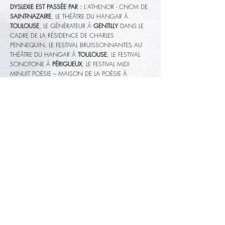
DYSLEXIE EST PASSÉE PAR :
L'ATHENOR - CNCM DE
SAINT-NAZAIRE
, LE THÉÂTRE DU HANGAR À
TOULOUSE
, LE GÉNÉRATEUR À
GENTILLY
DANS LE
CADRE DE LA RÉSIDENCE DE CHARLES
PENNEQUIN, LE FESTIVAL BRUISSONNANTES AU
THÉÂTRE DU HANGAR À
TOULOUSE
, LE FESTIVAL
SONOTONE À
PÉRIGUEUX
, LE FESTIVAL MIDI
MINUIT POÉSIE – MAISON DE LA POÉSIE À
NANTES
, L’ATELIER DU SON SUR FRANCE CULTURE,
SOIRÉE FOLLES DE SONS #3 À
LYON
, LE FESTIVAL
CHANTS LIBRES PAR LE TRICYCLE À
GRENOBLE
, LA
SCÈNE POÉTIQUE À L’ENS DE
LYON
INVITÉE PAR
PATRICK DUBOST, SOIRÉE PAROLE À
BRUXELLES
,
FESTIVAL DE L’ARPENTEUR (ISÈRE), CARRÉ BLEU-JAZZ
À POITIERS AU LIEU MULTIPLE À
POITIERS
, LE NOVA
À
BRUXELLES
, LA FERME DU BIÉREAU À
LOUVAIN-LA-
NEUVE
, L’ATELIER DU PLATEAU À
PARIS
, LE DOC À
CAEN
, LA BASCULE À
RENNES
, EMILE À UNE
VACHE À
ROYÈRES DE VASSIVIÈRES
, LE FESTIVAL
MUSIQUES LIBRES DE
BESANÇON
(ASPRO-IMPRO),
LE FESTIVAL MON INOUÏE SYMPHONIE À
DUNKERQUE
, LE FESTIVAL MICHTO À
NANCY
, LE
FESTIVAL MICRO À
ROANNE
, LE FESTIVAL DES